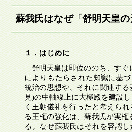
蘇我氏はなぜ「舒明天皇の
１．はじめに
舒明天皇は即位ののち、すぐ
によりもたらされた知識に基づ
統治の思想や、それに関連する基
見)の中軸線上に大極殿を建設
く王朝儀礼を行ったと考えられ
る王権の強化は、蘇我氏が実権
る。なぜ蘇我氏はそれを容認し