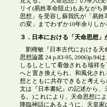
見える。「天命思想」の導入(
リイ(易姓革命阻止)もあなが
思想」を受容し蘇我氏が「易姓
の変」までわずか10年余りし
３．日本における「天命思想」
劉権敏『日本古代における天命思
思想論叢 24 p.83-95, 200
しるしとして看倣される瑞祥を
へと置き換えられ、和風化され
想とともに共存できると考えら
文は『日本書紀』の記述から、
る。)これにより、天命思想に
降臨神話にあるように、天皇家