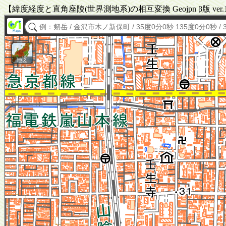
【緯度経度と直角座陵(世界測地系)の相互変換 Geojpn β版 ver.1.0 