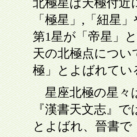
北極星は天極付近に
「極星」,「紐星
第1星が「帝星」
天の北極点につい
極」とよばれてい
星座北極の星々は
『漢書天文志』では
とよばれ、晉書で