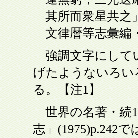
其所而衆星共之
文律暦等志彙編・第
強調文字にしてい
げたようないろい
る。【注1】
世界の名著・続1
志」(1975)p.2