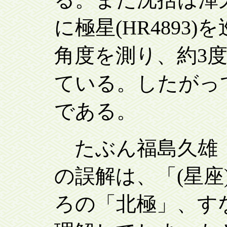
に極星(HR4893
角度を測り、約3度
ている。したがっ
である。
たぶん福島久雄「孔
の誤解は、「(星座
ろの「北極」、す