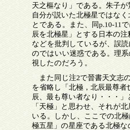
天之樞なり」である。朱子が
自分が説いた北極星ではなく北
とである。また、同p.10-1
辰を北極星」とする日本の注
などを批判しているが、誤読
のではいい迷惑である。理系
視したのだろう。
また同じ注2で晉書天文志の
を省略し「北極，北辰最尊者
辰、最も尊い者なり・・・」
「天極」と思わせ、それが北
いる。しかし、ここでの北極
極五星」の星座である北極な