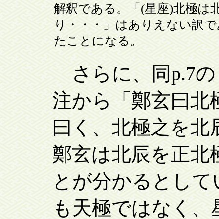
解釈である。「(星座)北極は
り・・・」はありえない訳で
たことになる。
さらに、同p.7の
注から「鄭玄曰北
曰く、北極之を北
鄭玄は北辰を正北極
とが分かるとして
も天極ではなく、