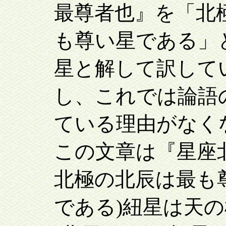
最尊者也』を「北
も尊い星である」
星と解して訳して
し、これでは論語
ている理由がなく
この文章は『星座北
北極の北辰は最も
である)紐星は天の