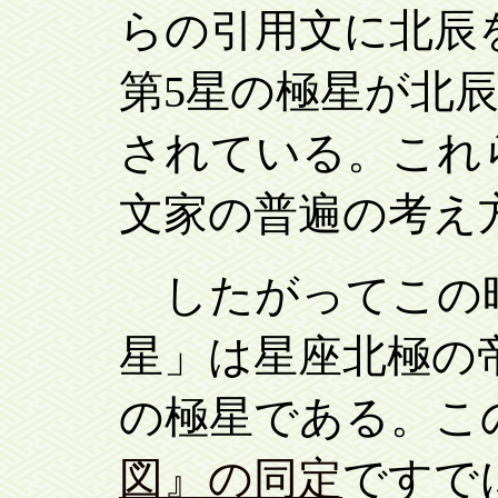
らの引用文に北辰
第5星の極星が北
されている。これ
文家の普遍の考え
したがってこの
星」は星座北極の帝
の極星である。こ
図』の同定
ですで