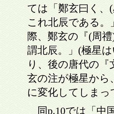
ては「鄭玄曰く、(
これ北辰である。
際、鄭玄の『(周禮
謂北辰。」(極星
り、後の唐代の『
玄の注が極星から、
に変化してしまっ
同p.10では「中