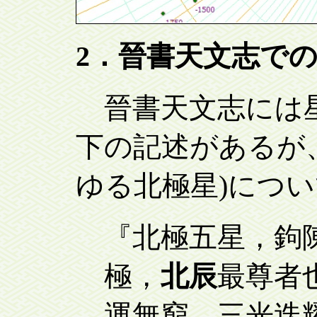
2．晉書天文志で
晉書天文志には星
下の記述があるが
ゆる北極星)につ
『北極五星，鉤
極，
北辰
最尊者
運無窮，三光迭