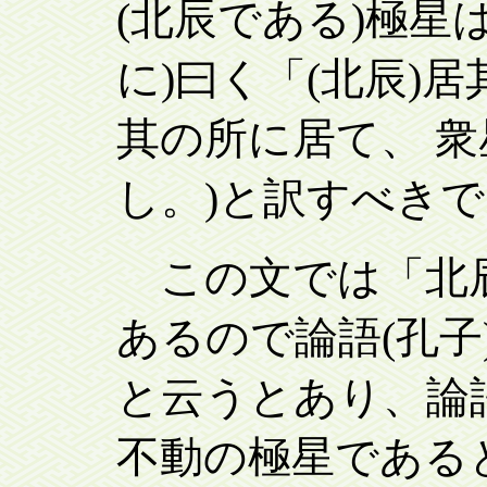
(北辰である)極星
に)曰く「(北辰)居
其の所に居て、 衆
し。)と訳すべき
この文では「北
あるので論語(孔子
と云うとあり、論
不動の極星である