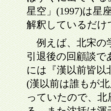
星空」(1997)
解釈しているだけ
例えば、北宋の学者・
引退後の回顧談であ
には『漢以前皆以
(漢以前は誰もが
っていたので、北
る。また沈括は渾