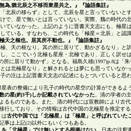
者無為,猶北辰之不移而衆星共之。』『論語集註』
、「北辰の移らず」として、北辰を星と言っていないと
けで、星で無いとは言っていない。実際、魏の時代の北極星
動いていなかった。上記のように晋書天文志にも、極星
明している。すなわち、この時代も「極星＝北辰」と認
北極天之樞也。居其所不動也。』『論語集註』
極、天の枢なり。其の所に居りて、動かざるなり」と訳
かし、ここでいう北極も星座・北極であり、正しく訳せ
の所に居りて動かず」となる。福島久雄(1997)p.8は
辰とは北極星なり」と解されるとは夢にも思っていなか
朱子の注は上記晋書天文志の記述にもとづいていると思
歳差付星表の整備により孔子の時代の星空の計算ができるよ
星(約3千)しか記載されていなかった
。清の学者の
るものである。また、清の時代には宣教師により古代
行しており、その情報は古代中国の北極星を推定する
』は
古代中国では「北極星」は「極星」と呼ばれていた
は上記(2)以外にもいくつもある。
」を「北極星」では無いとする根拠はない
。日本の注釈