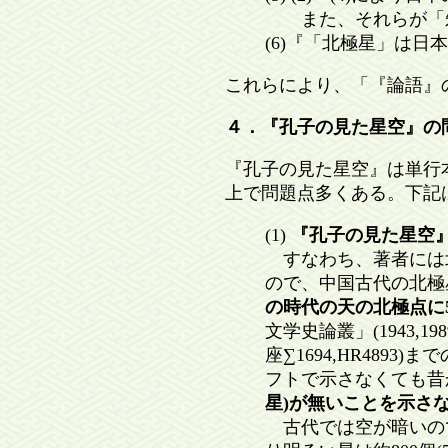
また、それらが「朱
(6)『「北極星」は日
これらにより、「『論語』
４．『孔子の見た星空』の
『孔子の見た星空』は単行
上で問題点多くある。下記
(1)
『孔子の見た星空』
すなわち、著者には北
ので、中国古代の北極
の時代の天の北極点に
文学史論叢」(1943,1
座∑1694,HR489
フトで示さなくても昔
星)が無いことを示さ
古代では空が暗いので