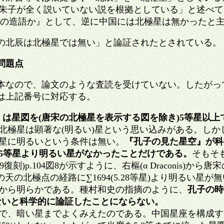
子が全く説いていない説を根拠としている」と述べて
本の造語か』として、逆に中国には北極星は無かったと主張。(p
の北辰は北極星では無い」と論証されたとされている。
問題点
本なので、論文のような査読を受けていない。したがっ
は上記番号に対応する。
は星図を(唐宋の北極星を表示する図を除き)5等星以上
極星は顕著な(明るい)星という思い込みがある。しかし
星に明るいという条件は無い。
『孔子の見た星空』が科
5等星より明るい星がなかったことだけである。
そもそ
989復刻)p.104図8が示すように、右樞(α Draconis)
3)までの天の北極点の経路に∑1694(5.28等星)より明るい
から明らかである。種村和史の指摘のように、
孔子の時
ないと科学的に論証したことにならない。
、暗い星までよくみえたのである。中国星座を構成する星約