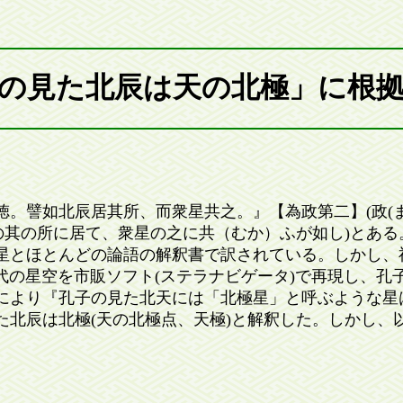
の見た北辰は天の北極」に根
。譬如北辰居其所、而衆星共之。』【為政第二】(政(ま
の其の所に居て、衆星の之に共（むか）ふが如し)とある
とほとんどの論語の解釈書で訳されている。しかし、
孔子の時代の星空を市販ソフト(ステラナビゲータ)で再現し、
により『孔子の見た北天には「北極星」と呼ぶような星
た北辰は北極(天の北極点、天極)と解釈した。しかし、