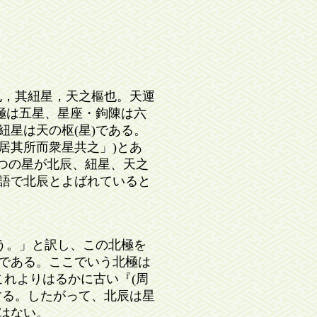
，其紐星，天之樞也。天運
極は五星、星座・鉤陳は六
紐星は天の枢(星)である。
)居其所而衆星共之」)とあ
つの星が北辰、紐星、天之
論語で北辰とよばれていると
)う。」と訳し、この北極を
」である。ここでいう北極は
これよりはるかに古い『(周
する。したがって、北辰は星
はない。