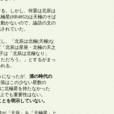
する。しかし、何晏は北辰は
(HR4852)は天極のそば
は動かないので、論語の文の
識されていた。
し、「北辰は北極(天極)な
ば「北辰は星座・北極の天之
「朱子は「北辰は北極なり」
っただろう。」とするがまっ
われる。
うになったが、
清の時代の
主張はこの少ない星数の
に北極星を持たなかった
上でも重要性はない。
ことを明示していない。
書が「北辰」を「北極星」と