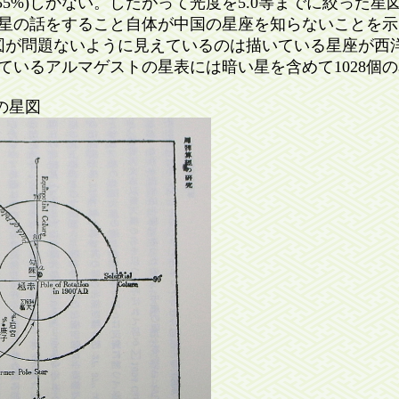
(55%)しかない。したがって光度を5.0等までに絞った
星の話をすること自体が中国の星座を知らないことを示
図が問題ないように見えているのは描いている星座が西
ているアルマゲストの星表には暗い星を含めて1028個
の星図