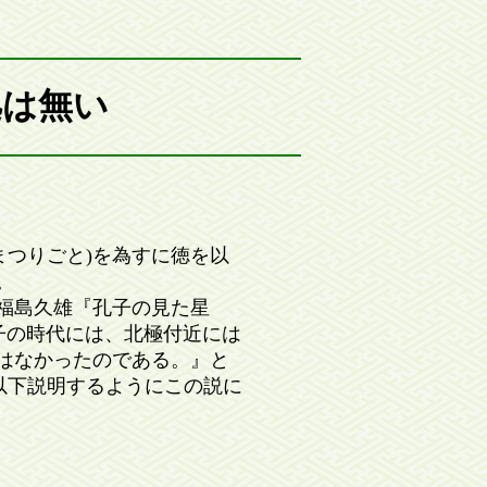
拠は無い
つりごと)を為すに徳を以
。
福島久雄『孔子の見た星
孔子の時代には、北極付近には
はなかったのである。』と
以下説明するようにこの説に