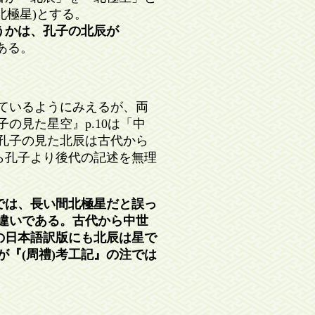
北極星)とする。
うかは、孔子の北辰が
ある。
ているようにみえるが、両
の見た星空』p.10は「中
孔子の見た北辰は古代から
ら孔子より後代の記述を無理
では、長い間北極星だと誤っ
違いである。古代から中世
の日本語訳版にも北辰は星で
『(周禮)考工記』の注では