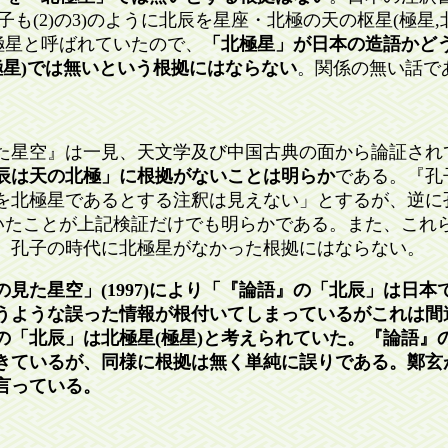
(2)の3)のように北辰を星座・北極の天の枢星(極星,
は極星と呼ばれていたので、
「北極星」が日本の造語かど
星)では無いという根拠にはならない
。関係の無い話で
星空』は一見、天文学及び中国古典の面から論証され
辰は天の北極」に根拠がないことは明らか
である。『孔子
を北極星であるとする注釈は見えない」とするが、逆に
ていたことが上記検証だけでも明らかである。また、これ
、孔子の時代に北極星がなかった根拠にはならない。
見た星空」(1997)により「『論語』の「北辰」は日本
うような誤った情報が根付いてしまっているがこれは間
の「北辰」は北極星(極星)と考えられていた。『論語』
きているが、同様に根拠は無く単純に誤りである。鄭玄が
言っている。