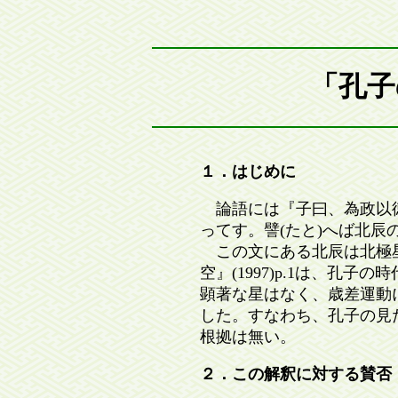
「孔子
１．はじめに
論語には『子曰、為政以徳
ってす。譬(たと)へば北辰
この文にある北辰は北極星
空』(1997)p.1は、
顕著な星はなく、歳差運動
した。すなわち、孔子の見
根拠は無い。
２．この解釈に対する賛否