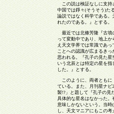
この説は検証なしに支持され
中国では錚々(そうそう)た
論説ではなく科学である。
れたのである。』とする。
最近では北條芳隆『古墳の方位と
って変動中であり、地上か
え天文学界では常識であっ
ことへの認識が広まるきっ
思われる。『孔子の見た星
いう北辰とは特定の星を指
した。』とする。
このように、両者ともに「
ている。また、月刊星ナビ20
製!?」と題して『孔子の
具体的な星名はなかった。
意味しかないという。当時(
し、天文マニアにもこの考