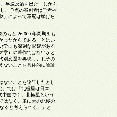
ろん、早速反論も出た。しかも
かし、争点の審判者は学者や
象」によって軍配は挙げら
もと 26,000 年周期をも
かったからである。とはい
史学にも深刻な影響がある
大学）の著作ではないかと
代別変遷を再現し、孔子の
えないことを具体的に論証
はないことを論証したとし
7話)』では「北極星は日本
代中国でも、北極星という
ではなく、単に天の北極の
になると考えられる。』と