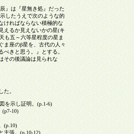
辰』は『星無き処』だった
の事例を示したうえで次のような的
なければならない積極的な
見えるか見えないかの星(キ
の北天も五～六等星程度の星ま
ぐま座のβ星を、古代の人々
るべきと思う。』とする。
はその後議論は見られな
した。
示し証明。(p.1-6)
7-10)
.10)
。(p.10-12)