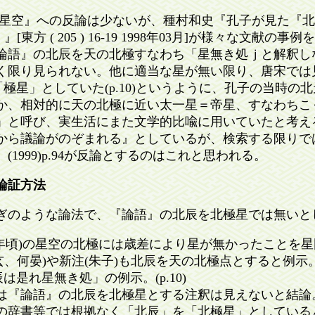
空』への反論は少ないが、種村和史『孔子が見た『北
東方 ( 205 ) 16-19 1998年03月]が様々な文献
論語』の北辰を天の北極すなわち「星無き処ｊと解釈し
く限り見られない。他に適当な星が無い限り、唐宋では
等)を「極星」としていた(p.10)というように、孔子の当時
か、相対的に天の北極に近い太一星＝帝星、すなわちこ
」と呼び、実生活にまた文学的比喩に用いていたと考え
から議論がのぞまれる』としているが、検索する限りで
1999)p.94が反論とするのはこれと思われる。
論証方法
ぎのような論法で、『論語』の北辰を北極星では無いと
500年頃)の星空の北極には歳差により星が無かったことを星図を
玄、何晏)や新注(朱子)も北辰を天の北極点とすると例示。(p
辰は是れ星無き処」の例示。(p.10)
り中国では『論語』の北辰を北極星とする注釈は見えないと結論。(p
より日本の辞書等では根拠なく「北辰」を「北極星」としていると主張