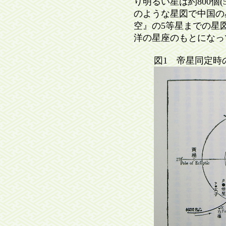
り明るい星は約800個
のような星図で中国の
空』の5等星までの星
洋の星座のもとになっ
図1 帝星同定時