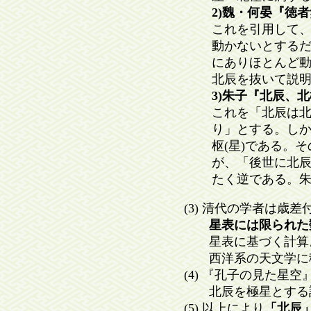
2)魏・何晏『徳
これを引用して
動かないとするだ
にありほとんど
北辰を抜いて説
3)朱子『北辰、
これを「北辰は北
り」とする。し
枢(星)である。そ
が、「後世に北
たく逆である。
(3) 清代の学者は
星表には限られた数の
星表に基づく計算よ
西洋系の天文学に移
(4) 『孔子の見た星空
北辰を極星とする記事
(5) 以上により
「北辰