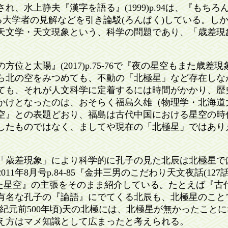
、水上静夫『漢字を語る』(1999)p.94は、『もち
る大学者の見解などを引き論駁(ろんぱく)している。し
天文学・天文現象という、科学の問題であり、「歳差現
太陽』(2017)p.75-76で『夜の星空もまた歳差現象の
ら北の空をみつめても、不動の「北極星」など存在しな
ても、それが人文科学に定着するには時間がかかり、歴
かけとなったのは、おそらく福島久雄（物理学・北海道
空』との表題どおり、福島は古代中国における星空の時
したものではなく、ましてや現在の「北極星」ではあり
歳差現象」により科学的に孔子の見た北辰は北極星で
11年8月号p.84-85『金井三男のこだわり天文夜話(12
見た星空』の主張をそのまま紹介している。たとえば『古
有名な孔子の『論語』にでてくる北辰も、北極星のこと
紀元前500年頃)天の北極には、北極星が無かったこと
え方はマメ知識として広まったと考えられる。