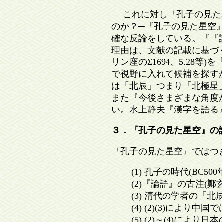
これに対し『孔子の見た星
のか？─『孔子の見た星空』』[
確な反論をしている。『『
理由は、文献の記載に基づ
リン座のΣ1694、5.28
で視野に入れて候補を探す
は「北辰」つまり「北極星
また『今後さまざまな角度
い。水上静夫『漢字を語る』(
３．『孔子の見た星空』の
『孔子の見た星空』ではつ
(1) 孔子の時代(BC
(2)『論語』の古注(鄭
(3) 清代の学者の「北
(4) (2)(3)によ
(5) (2)～(4)に