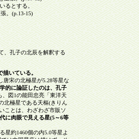
いるとする。
.13-15)
て、孔子の北辰を解釈する
で描いている。
唐宋の北極星が5.28等星な
学的に論証したのは、孔子
も、図1の能田忠亮「東洋天
から唐宋の北極星である天樞(きりん
星が無いことは、わざわざ市販ソ
代に肉眼で見える星(5～6等
1460個の内5.0等星よ