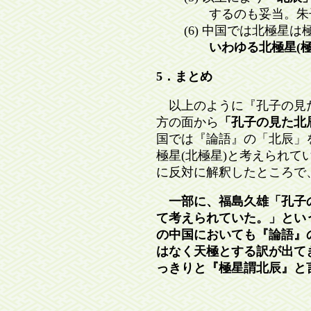
するのも妥当。朱子も
(6) 中国では北極星
いわゆる北極星(極
5．まとめ
以上のように『孔子の見た
方の面から
「孔子の見た北
国では『論語』の「北辰」
極星(北極星)と考えられ
に反対に解釈したところで
一部に、福島久雄「孔子の
て考えられていた。」とい
の中国においても『論語』
はなく天極とする訳が出て
っきりと『極星謂北辰』と