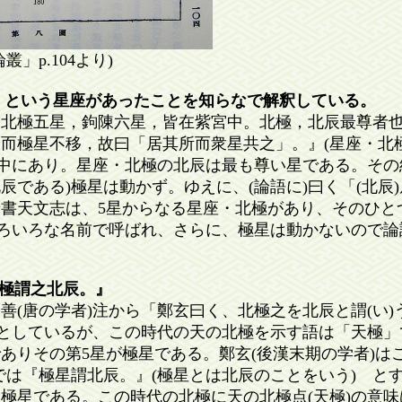
」p.104より)
」という星座があったことを知らなで解釈している。
北極五星，鉤陳六星，皆在紫宮中。北極，北辰最尊者也
而極星不移，故曰「居其所而衆星共之」。』(星座・北
の中にあり。星座・北極の北辰は最も尊い星である。その
北辰である)極星は動かず。ゆえに、(論語に)曰く「(北辰
書天文志は、5星からなる星座・北極があり、そのひと
いろいろな名前で呼ばれ、さらに、極星は動かないので
北極謂之北辰。』
善(唐の学者)注から「鄭玄曰く、北極之を北辰と謂(い
)としているが、この時代の天の北極を示す語は「天極
ありその第5星が極星である。鄭玄(後漢末期の学者)は
では『極星謂北辰。』(極星とは北辰のことをいう) と
極星である。この時代の北極に天の北極点(天極)の意味