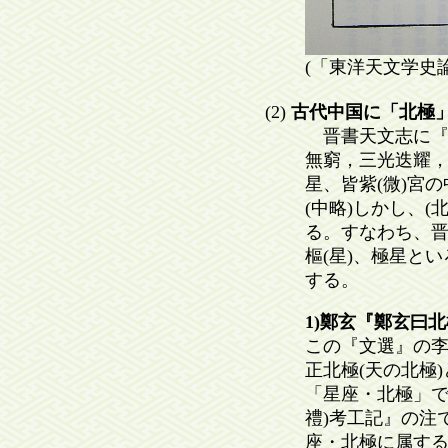
(「東洋天文学史論叢
(2)
古代中国に「北極
晋書天文志に『
無窮，三光迭耀，
星、皆紫(微)宮
(中略)しかし、(
る。すなわち、晋
樞(星)、極星と
する。
1)鄭玄『鄭玄曰
この『文選』の李
正北極(天の北極
「星座・北極」で
禮)考工記』の注
座・北極に属する