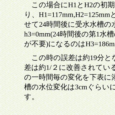
この場合にH1とH2の初
り、H1=117mm,H2=12
せて24時間後に受水水槽の水位
h3=0mm(24時間後の第1
が不要)になるのはH3=18
この時の誤差は約19分とな
差は約1/２に改善されてい
の一時間毎の変化を下表に添
槽の水位変化は3cmぐら
す。