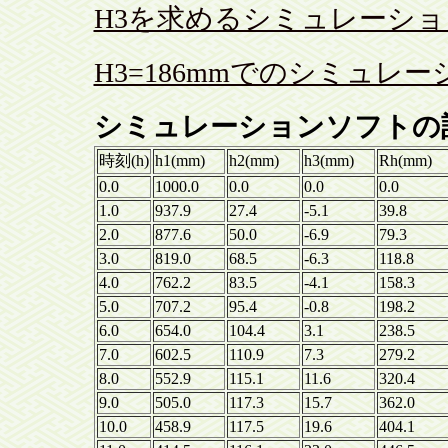
H3を求めるシミュレーションソフト
H3=186mmでのシミュレーション
シミュレーションソフトの
時刻(h)
h1(mm)
h2(mm)
h3(mm)
Rh(mm)
0.0
1000.0
0.0
0.0
0.0
1.0
937.9
27.4
-5.1
39.8
2.0
877.6
50.0
-6.9
79.3
3.0
819.0
68.5
-6.3
118.8
4.0
762.2
83.5
-4.1
158.3
5.0
707.2
95.4
-0.8
198.2
6.0
654.0
104.4
3.1
238.5
7.0
602.5
110.9
7.3
279.2
8.0
552.9
115.1
11.6
320.4
9.0
505.0
117.3
15.7
362.0
10.0
458.9
117.5
19.6
404.1