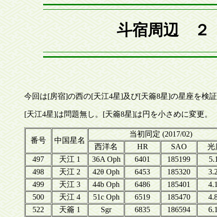
斗宿周辺 ２ 
今回は[房宿]の西の[天江4星]及び[天籥8星]の星座を検
[天江4星]は問題無し。[天籥8星]は円を小さめに変更。
当初同定 (2017/02)
番号
中国星名
西洋名
HR
SAO
光
497
天江 1
36A Oph
6401
185199
5.
498
天江 2
42θ Oph
6453
185320
3.
499
天江 3
44b Oph
6486
185401
4.
500
天江 4
51c Oph
6519
185470
4.
522
天籥 1
Sgr
6835
186594
6.