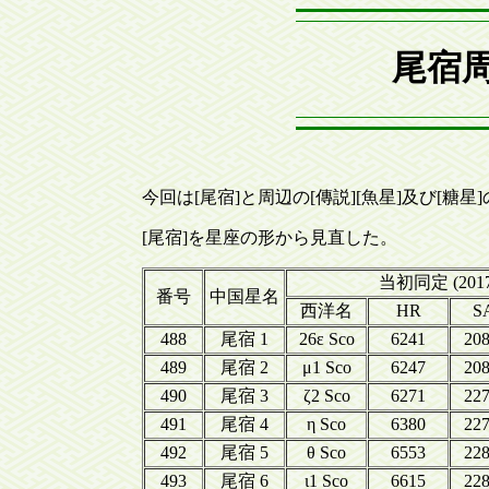
尾宿周
今回は[尾宿]と周辺の[傳説][魚星]及び[糖
[尾宿]を星座の形から見直した。
当初同定 (2017
番号
中国星名
西洋名
HR
S
488
尾宿 1
26ε Sco
6241
20
489
尾宿 2
μ1 Sco
6247
20
490
尾宿 3
ζ2 Sco
6271
22
491
尾宿 4
η Sco
6380
22
492
尾宿 5
θ Sco
6553
22
493
尾宿 6
ι1 Sco
6615
22