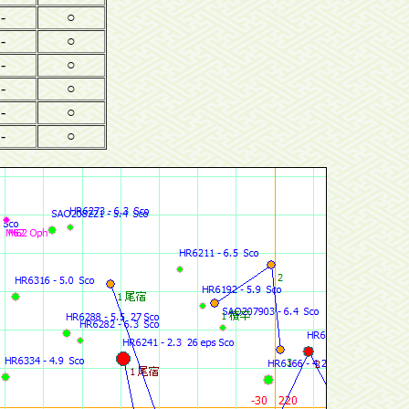
-
○
-
○
-
○
-
○
-
○
-
○