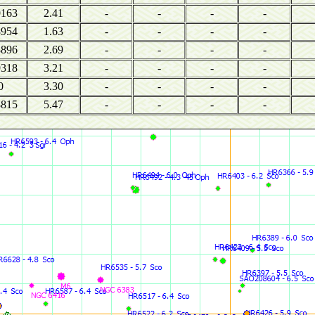
9163
2.41
-
-
-
-
8954
1.63
-
-
-
-
8896
2.69
-
-
-
-
9318
3.21
-
-
-
-
0
3.30
-
-
-
-
8815
5.47
-
-
-
-