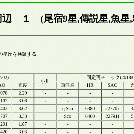
辺 １ (尾宿9星,傳説星,魚星
星]の星座を検証する。
/02)
同定再チェック(2018/0
小川
AO
光度
西洋名
HR
SAO
8078
2.29
-
-
-
-
8102
3.08
-
-
-
-
7402
3.62
-
η Sco
6380
227707
3
7707
3.33
-
Sco
6460
227911
5
8201
1.87
-
-
-
-
8420
3.03
-
-
-
-