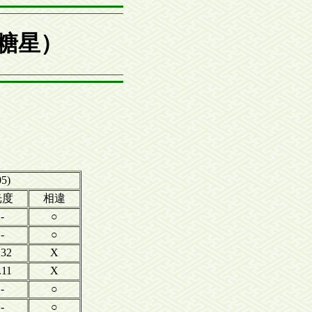
,糖星）
5)
光度
相違
-
○
-
○
.32
X
.11
X
-
○
-
○