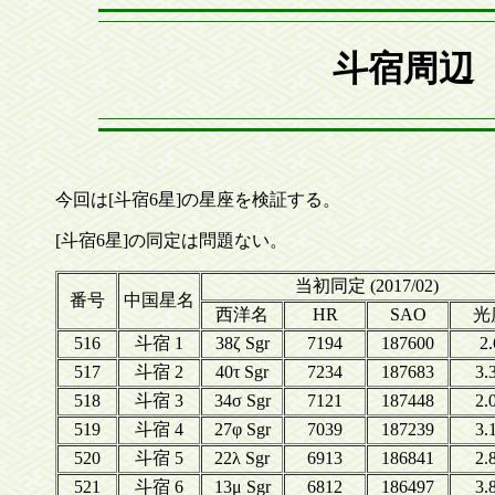
斗宿周辺 
今回は[斗宿6星]の星座を検証する。
[斗宿6星]の同定は問題ない。
当初同定 (2017/02)
番号
中国星名
西洋名
HR
SAO
光
516
斗宿 1
38ζ Sgr
7194
187600
2.
517
斗宿 2
40τ Sgr
7234
187683
3.
518
斗宿 3
34σ Sgr
7121
187448
2.
519
斗宿 4
27φ Sgr
7039
187239
3.
520
斗宿 5
22λ Sgr
6913
186841
2.
521
斗宿 6
13μ Sgr
6812
186497
3.