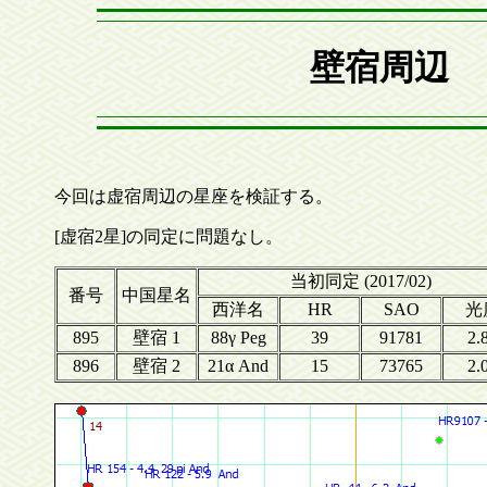
壁宿周辺 
今回は虚宿周辺の星座を検証する。
[虚宿2星]の同定に問題なし。
当初同定 (2017/02)
番号
中国星名
西洋名
HR
SAO
光
895
壁宿 1
88γ Peg
39
91781
2.
896
壁宿 2
21α And
15
73765
2.