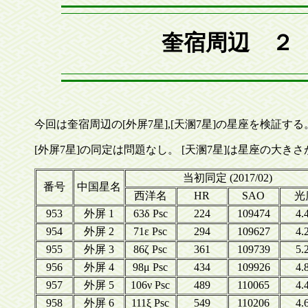
奎宿周辺 ２ 
今回は奎宿周辺の[外屏7星],[天溷7星]の星座を検証する
[外屏7星]の同定は問題なし。 [天溷7星]は星座の大
当初同定 (2017/02)
番号
中国星名
西洋名
HR
SAO
光
953
外屏 1
63δ Psc
224
109474
4.
954
外屏 2
71ε Psc
294
109627
4.
955
外屏 3
86ζ Psc
361
109739
5.
956
外屏 4
98μ Psc
434
109926
4.
957
外屏 5
106ν Psc
489
110065
4.
958
外屏 6
111ξ Psc
549
110206
4.