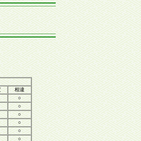
星)
度
相違
○
○
○
○
○
○