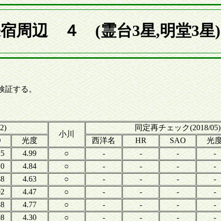
宿周辺 ４ (霊台3星,明堂3
を検証する。
2)
同定再チェック(2018/05)
小川
O
光度
西洋名
HR
SAO
光
15
4.99
○
-
-
-
-
10
4.84
○
-
-
-
-
48
4.63
○
-
-
-
-
02
4.47
○
-
-
-
-
38
4.77
○
-
-
-
-
98
4.30
○
-
-
-
-