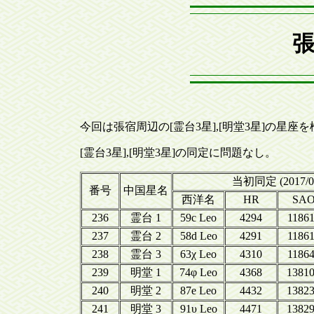
張
今回は張宿周辺の[霊台3星],[明堂3星]の星座
[霊台3星],[明堂3星]の同定に問題なし。
当初同定 (2017/0
番号
中国星名
西洋名
HR
SA
236
霊台 1
59c Leo
4294
1186
237
霊台 2
58d Leo
4291
1186
238
霊台 3
63χ Leo
4310
1186
239
明堂 1
74φ Leo
4368
1381
240
明堂 2
87e Leo
4432
1382
241
明堂 3
91υ Leo
4471
1382