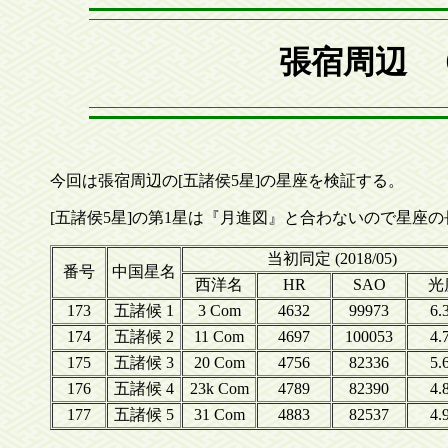
張宿周辺 
今回は張宿周辺の[五諸侯5星]の星座を検証する。
[五諸侯5星]の第1星は『月進図』と合わないので星座
当初同定 (2018/05)
番号
中国星名
西洋名
HR
SAO
光
173
五諸候 1
3 Com
4632
99973
6.
174
五諸候 2
11 Com
4697
100053
4.
175
五諸候 3
20 Com
4756
82336
5.
176
五諸候 4
23k Com
4789
82390
4.
177
五諸候 5
31 Com
4883
82537
4.