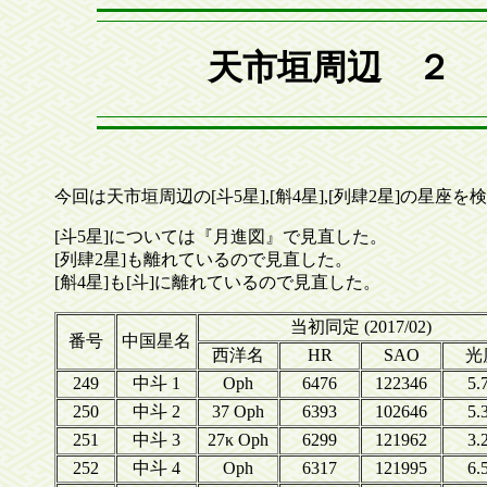
天市垣周辺 ２ (
今回は天市垣周辺の[斗5星],[斛4星],[列肆2星]の星座を
[斗5星]については『月進図』で見直した。
[列肆2星]も離れているので見直した。
[斛4星]も[斗]に離れているので見直した。
当初同定 (2017/02)
番号
中国星名
西洋名
HR
SAO
光
249
中斗 1
Oph
6476
122346
5.
250
中斗 2
37 Oph
6393
102646
5.
251
中斗 3
27κ Oph
6299
121962
3.
252
中斗 4
Oph
6317
121995
6.