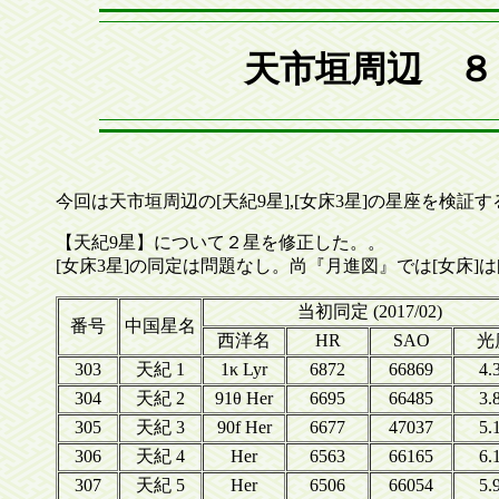
天市垣周辺 ８ 
今回は天市垣周辺の[天紀9星],[女床3星]の星座を検証す
【天紀9星】について２星を修正した。。
[女床3星]の同定は問題なし。尚『月進図』では[女床]は
当初同定 (2017/02)
番号
中国星名
西洋名
HR
SAO
光
303
天紀 1
1κ Lyr
6872
66869
4.
304
天紀 2
91θ Her
6695
66485
3.
305
天紀 3
90f Her
6677
47037
5.
306
天紀 4
Her
6563
66165
6.
307
天紀 5
Her
6506
66054
5.