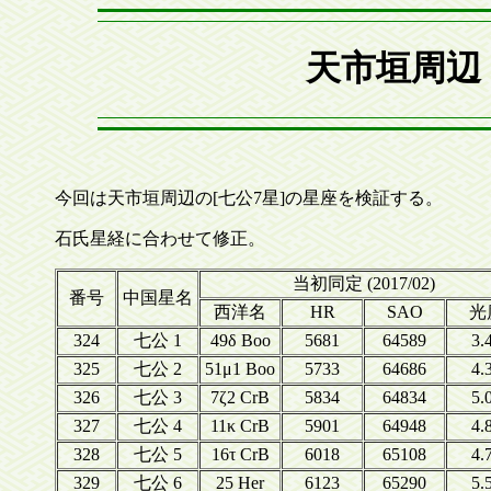
天市垣周辺
今回は天市垣周辺の[七公7星]の星座を検証する。
石氏星経に合わせて修正。
当初同定 (2017/02)
番号
中国星名
西洋名
HR
SAO
光
324
七公 1
49δ Boo
5681
64589
3.
325
七公 2
51μ1 Boo
5733
64686
4.
326
七公 3
7ζ2 CrB
5834
64834
5.
327
七公 4
11κ CrB
5901
64948
4.
328
七公 5
16τ CrB
6018
65108
4.
329
七公 6
25 Her
6123
65290
5.