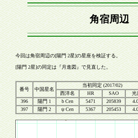
角宿周辺 
今回は角宿周辺の[陽門 2星]の星座を検証する。
[陽門 2星]の同定は『月進図』で見直した。
当初同定 (2017/02)
番号
中国星名
西洋名
HR
SAO
光
396
陽門 1
b Cen
5471
205839
4.
397
陽門 2
ψ Cen
5367
205453
4.