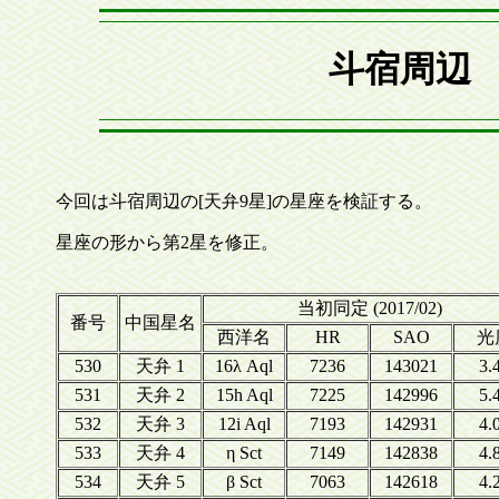
斗宿周辺 
今回は斗宿周辺の[天弁9星]の星座を検証する。
星座の形から第2星を修正。
当初同定 (2017/02)
番号
中国星名
西洋名
HR
SAO
光
530
天弁 1
16λ Aql
7236
143021
3.
531
天弁 2
15h Aql
7225
142996
5.
532
天弁 3
12i Aql
7193
142931
4.
533
天弁 4
η Sct
7149
142838
4.
534
天弁 5
β Sct
7063
142618
4.