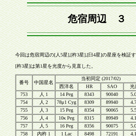
危宿周辺 ３ (
今回は危宿周辺の[人5星],[杵3星],[臼4星]の星座を検証
[杵3星]は第1星を光度から見直した。
当初同定 (2017/02)
番号
中国星名
西洋名
HR
SAO
光
753
人 1
14 Peg
8343
90040
5.
754
人 2
78μ1 Cyg
8309
89940
4.
755
人 3
15 Peg
8354
90065
5.
756
人 4
10κ Peg
8315
89949
4.
757
人 5
16 Peg
8356
90075
5.
758
内杵 1
1 Lac
8498
72191
4.