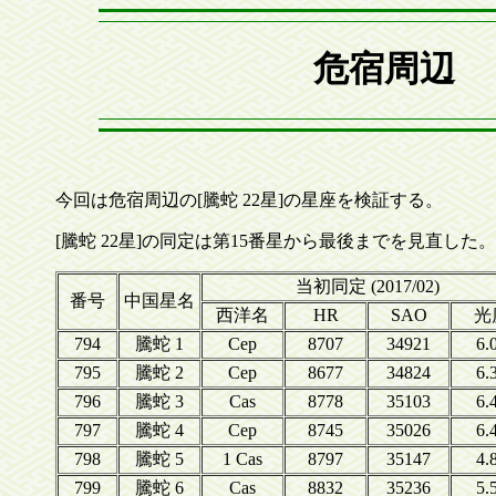
危宿周辺 
今回は危宿周辺の[騰蛇 22星]の星座を検証する。
[騰蛇 22星]の同定は第15番星から最後までを見直した。
当初同定 (2017/02)
番号
中国星名
西洋名
HR
SAO
光
794
騰蛇 1
Cep
8707
34921
6.
795
騰蛇 2
Cep
8677
34824
6.
796
騰蛇 3
Cas
8778
35103
6.
797
騰蛇 4
Cep
8745
35026
6.
798
騰蛇 5
1 Cas
8797
35147
4.
799
騰蛇 6
Cas
8832
35236
5.