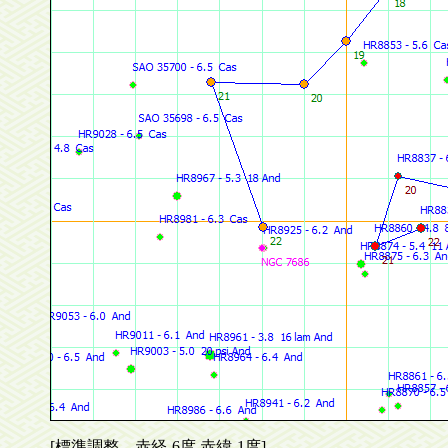
[標準調整 赤経-6度,赤緯-1度]