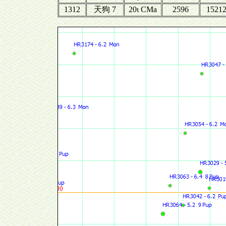
1312
天狗 7
20ι CMa
2596
1521