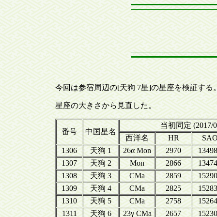
今回は参宿周辺の[天狗 7星]の星座を検証する
星座の大きさから見直した。
当初同定 (2017/0
番号
中国星名
西洋名
HR
SA
1306
天狗 1
26α Mon
2970
1349
1307
天狗 2
Mon
2866
1347
1308
天狗 3
CMa
2859
1529
1309
天狗 4
CMa
2825
1528
1310
天狗 5
CMa
2758
1526
1311
天狗 6
23γ CMa
2657
1523