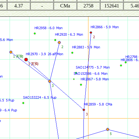
26
4.37
-
CMa
2758
152641
5.4