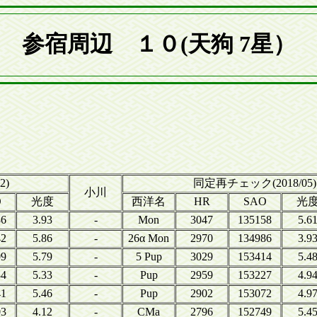
参宿周辺 １０(天狗 7星）
。
2)
同定再チェック(2018/05)
小川
O
光度
西洋名
HR
SAO
光
86
3.93
-
Mon
3047
135158
5.6
42
5.86
-
26α Mon
2970
134986
3.9
09
5.79
-
5 Pup
3029
153414
5.4
34
5.33
-
Pup
2959
153227
4.9
41
5.46
-
Pup
2902
153072
4.9
03
4.12
-
CMa
2796
152749
5.4