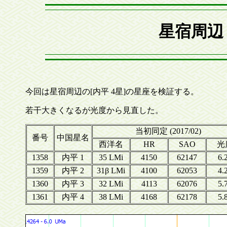
星宿周辺
今回は星宿周辺の[内平 4星]の星座を検証する。
若干大きくなるが光度から見直した。
当初同定 (2017/02)
番号
中国星名
西洋名
HR
SAO
光
1358
内平 1
35 LMi
4150
62147
6.
1359
内平 2
31β LMi
4100
62053
4.
1360
内平 3
32 LMi
4113
62076
5.
1361
内平 4
38 LMi
4168
62178
5.