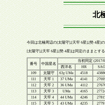
北極
今回は北極周辺の[太陽守],[天牢 6星],[勢 4
[太陽守],[天牢 6星],[勢 4星]は同定のままとす
当初同定 (2017/0
番号
中国星名
西洋名
HR
SA
109
太陽守
63χ UMa
4518
4388
111
天牢 1
37 UMa
4141
2769
112
天牢 2
36 UMa
4112
2767
113
天牢 3
UMa
4165
2772
114
天牢 4
44 UMa
4246
2781
115
天牢 5
43 UMa
4235
2779