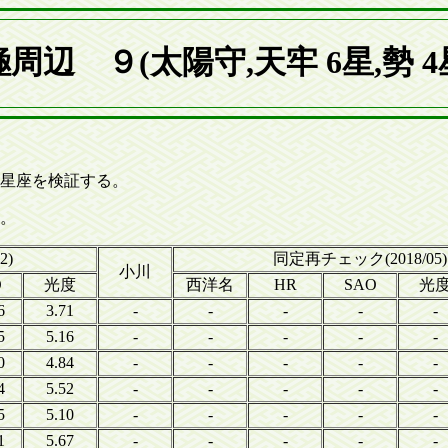
周辺 ９(太陽守,天牢 6星,勢 
星]の星座を検証する。
る。
2)
同定再チェック(2018/05)
小川
O
光度
西洋名
HR
SAO
光
6
3.71
-
-
-
-
-
5
5.16
-
-
-
-
-
0
4.84
-
-
-
-
-
4
5.52
-
-
-
-
-
5
5.10
-
-
-
-
-
1
5.67
-
-
-
-
-