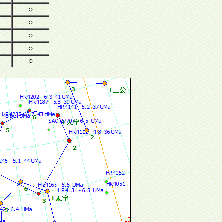
○
○
○
○
○