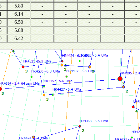
8
5.80
-
-
-
-
-
1
6.14
-
-
-
-
-
0
6.50
-
-
-
-
-
5
5.88
-
-
-
-
-
0
6.42
-
-
-
-
-