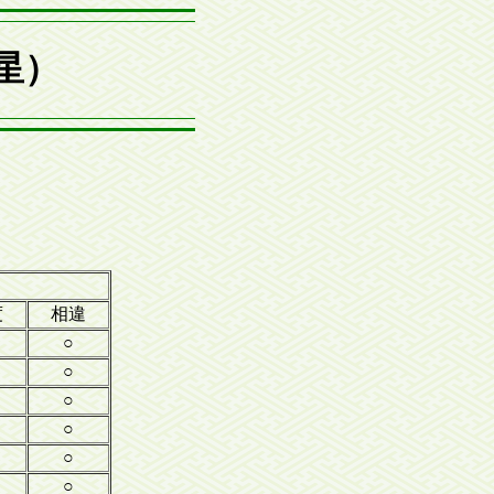
4星）
度
相違
○
○
○
○
○
○