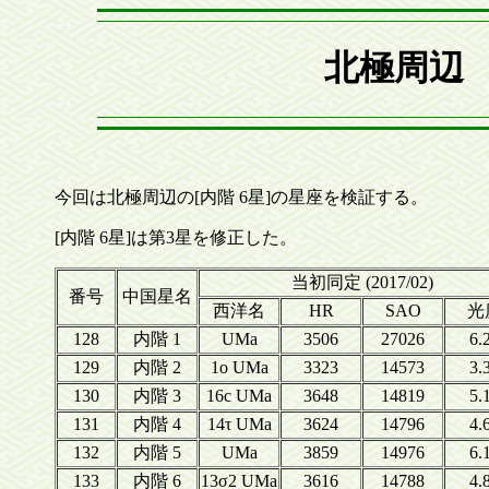
北極周辺 
今回は北極周辺の[内階 6星]の星座を検証する。
[内階 6星]は第3星を修正した。
当初同定 (2017/02)
番号
中国星名
西洋名
HR
SAO
光
128
内階 1
UMa
3506
27026
6.
129
内階 2
1ο UMa
3323
14573
3.
130
内階 3
16c UMa
3648
14819
5.
131
内階 4
14τ UMa
3624
14796
4.
132
内階 5
UMa
3859
14976
6.
133
内階 6
13σ2 UMa
3616
14788
4.