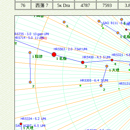
76
西藩 7
5κ Dra
4787
7593
3.