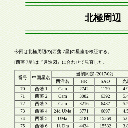
北極周辺 
今回は北極周辺の[西藩 7星]の星座を検証する。
[西藩 7星]は『月進図』に合わせて見直した。
当初同定 (2017/02)
番号
中国星名
西洋名
HR
SAO
光
70
西藩 1
Cam
2742
1179
4.
71
西藩 2
Cam
3082
6392
5.
72
西藩 3
Cam
3216
6487
5.
73
西藩 4
24d UMa
3771
6897
4.
74
西藩 5
UMa
4181
15269
5.
75
西藩 6
1λ Dra
4434
15532
3.