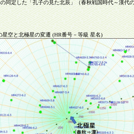
の同定した「孔子の見た北辰」（春秋戦国時代～漢代の極星）
の星空と北極星の変遷 (HR番号－等級 星名)