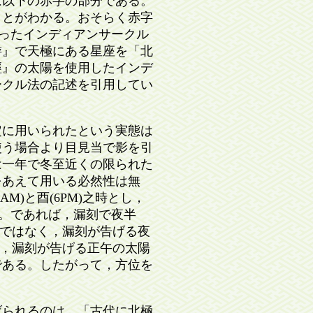
は以下の赤字の部分である。
ことがわかる。おそらく赤字
使ったインディアンサークル
游』で天極にある星座を「北
經』の太陽を使用したインデ
ークル法の記述を引用してい
に用いられたという実態は
使う場合より目見当で影を引
は一年で冬至近くの限られた
をあえて用いる必然性は無
)と酉(6PM)之時とし，
る。であれば，漏刻で夜半
法ではなく，漏刻が告げる夜
ば，漏刻が告げる正午の太陽
である。したがって，方位を
られるのは，「古代に北極