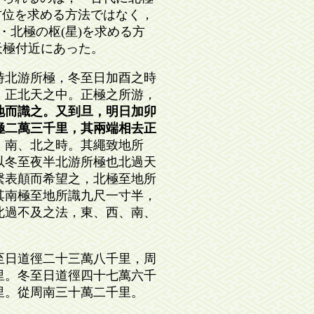
方位を求める方法ではなく，
・北極の枢(星)を求める方
が天極付近にあった。
時北游所極，冬至日加酉之時
，正北天之中。正極之所游，
地而識之。又到旦，明日加卯
極二萬三千里，其兩端相去正
、南、北之時。其繩致地所
以冬至夜半北游所極也北過天
繫表顛而希望之，北極至地所
其南極至地所識九尺一寸半，
北過不及之法，東、西、南、
至日道徑二十三萬八千里，周
里。冬至日道徑四十七萬六千
里。從周南三十萬二千里。