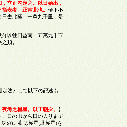
曰，立正勾定之。以日始出，
之指表者，正南北也。
極下不
之日去北極十一萬九千里，是
秋分以往日益南，五萬九千五
長之類。
測定法として以下の記述も
。
夜考之極星。以正朝夕。
】
る。日の出から日の入りまで
決め)。夜は極星(北極星)を