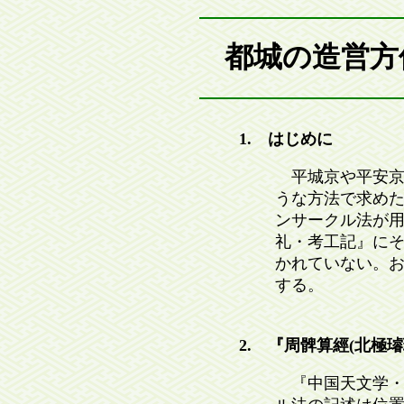
都城の造営方
1. はじめに
平城京や平安京
うな方法で求めた
ンサークル法が
礼・考工記』に
かれていない。
する。
2. 『周髀算經(北極
『中国天文学・