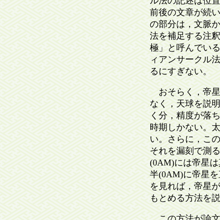
ル法の記述は位
前後の文章が続
の部分は，文脈か
法を補足する注
極」と呼んでい
ィアンサークル
るにすぎない。
おそらく，帝星
なく，天球を説
く分，精度が落
時期しかない。
い。さらに，この
それを漏刻で測る
(0AM)には帝
半(0AM)に帝
を見れば，帝星
もとめる方法を
この方法が論文