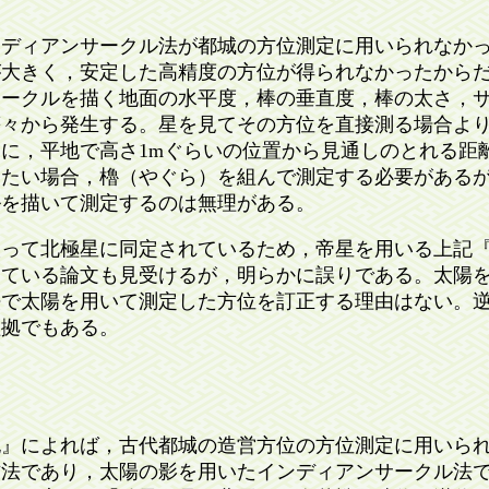
ディアンサークル法が都城の方位測定に用いられなかっ
が大きく，安定した高精度の方位が得られなかったから
サークルを描く地面の水平度，棒の垂直度，棒の太さ，
等々から発生する。星を見てその方位を直接測る場合よ
に，平地で高さ1mぐらいの位置から見通しのとれる距
りたい場合，櫓（やぐら）を組んで測定する必要がある
ルを描いて測定するのは無理がある。
って北極星に同定されているため，帝星を用いる上記『
している論文も見受けるが，明らかに誤りである。太陽
法で太陽を用いて測定した方位を訂正する理由はない。
証拠でもある。
』によれば，古代都城の造営方位の方位測定に用いられ
方法であり，太陽の影を用いたインディアンサークル法