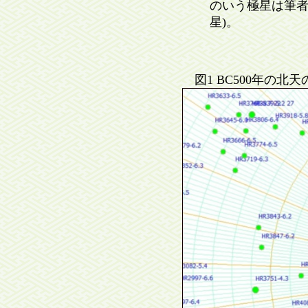
のいう極星は筆者
星)。
図1 BC500年の北天