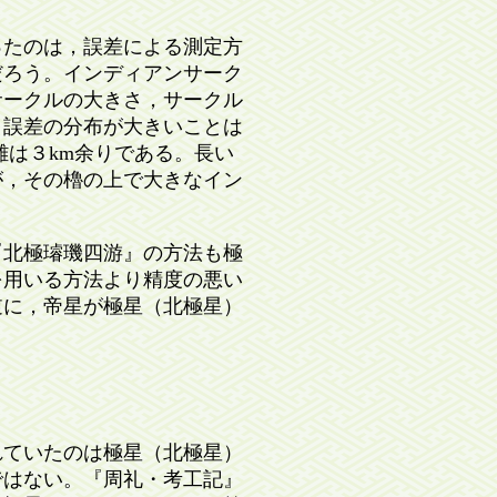
たのは，誤差による測定方
だろう。インディアンサーク
サークルの大きさ，サークル
り誤差の分布が大きいことは
離は３km余りである。長い
が，その櫓の上で大きなイン
北極璿璣四游』の方法も極
を用いる方法より精度の悪い
逆に，帝星が極星（北極星）
ていたのは極星（北極星）
ではない。『周礼・考工記』