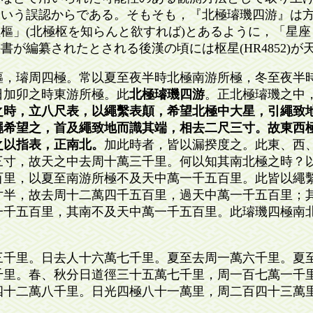
という誤認からである。そもそも，『北極璿璣四游』は
樞」(北極枢を知らんと欲すれば)とあるように，「星座
書が編纂されたとされる後漢の頃には枢星(HR4852)
樞，璿周四極。常以夏至夜半時北極南游所極，冬至夜半
日加卯之時東游所極。此
北極璿璣四游
。正北極璿璣之中
之時，立八尺表，以繩繫表顛，希望北極中大星，引繩致
繩希望之，首及繩致地而識其端，相去二尺三寸。故東西
之以指表，正南北。
加此時者，皆以漏揆度之。此東、西
三寸，故天之中去周十萬三千里。何以知其南北極之時？
百里，以夏至南游所極不及天中萬一千五百里。此皆以繩
寸半，故去周十二萬四千五百里，過天中萬一千五百里；
一千五百里，其南不及天中萬一千五百里。此璿璣四極南
三千里。日去人十六萬七千里。夏至去周一萬六千里。夏
千里。春、秋分日道徑三十五萬七千里，周一百七萬一千
四十二萬八千里。日光四極八十一萬里，周二百四十三萬