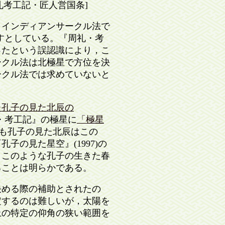
礼考工記・匠人営国条]
インディアンサークル法で
正すとしている。『周礼・考
ったという誤認識により，こ
ークル法は北極星で方位を決
ークル法では求めていないと
た孔子の見た北辰の
・考工記』の極星に
「極星
も孔子の見た北辰はこの
の見た星空』(1997)の
，このような孔子の生きた春
ることは明らかである。
める際の補助とされたの
定するのは難しいが，太陽を
上の特定の仰角の狭い範囲を