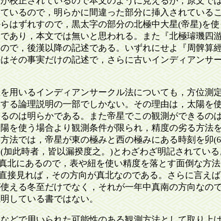
置が校正されているので本文のように見えるが，原文で
いているので，明らかに間違った部分に挿入されている
らはずれすので，黒太字の部分の北極中大星(帝星)を
釈であり，本文では無いと思われる。また『北極璿璣四
るので，後漢以降の記述である。いずれにせよ『周髀算
法はその事実だけの記述で，さらに古いインディアンサ
を用いるインディアンサークル法についても，方位測定
明する論理説明の一部でしかない。その理由は，太陽を
ちるのは明らかである。また帝星でこの観測ができるの
太陽を使う場合より観測条件が限られ，精度の劣る方法
方法では，帝星が東の極みと西の極みにある時刻を卯(6AM
(加此時者，皆以漏揆度之。)とわざわざ明記されてい
星は真北にあるので，表や紐を使い精度を落とす面倒な方
星を直接見れば，その方向が真北なのである。さらに言え
が使える冬至だけでなく，それが一年中真南の方向なの
説明している書ではない。
などで用いられた可能性のある観測方法として取り上げ