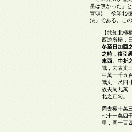
星は無かった」
冒頭に「欲知北極
法」である。この
【欲知北極
西游所極，
冬至日加酉
之時，復引
東西。中折
識，去表丈
中萬一千五
識丈一尺四
故去周九萬
北之正勾。
周去極十萬
七十一萬四
里，周一百