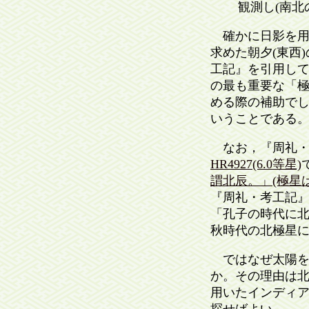
観測し(南北
確かに日影を用
求めた朝夕(東西
工記』を引用し
の最も重要な「
める際の補助で
いうことである
なお，『周礼・
HR4927(6.0等星)
謂北辰。」(極星
『周礼・考工記』
「孔子の時代に
秋時代の北極星
ではなぜ太陽を
か。その理由は
用いたインディ
探せばよい。