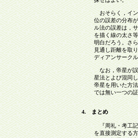
おそらく，イン
位の誤差の分布
ル法の誤差は，
を描く線の太さ
明白だろう。さら
見通し距離を取
ディアンサーク
なお，帝星が誤
星法とよび混同
帝星を用いた方
では無い一つの
4. まとめ
『周礼・考工記
を直接測定する