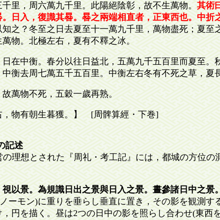
三千里，周六萬九千里。此陽絕陰彰，故不生萬物。
其術
晷。日入，復識其晷。晷之兩端相直者，正東西也。中折
以知之？冬至之日去夏至十一萬九千里，萬物盡死；夏至
生萬物。北極左右，夏有不釋之冰。
，日在中衡。春分以往日益北，五萬九千五百里而夏至。
。中衡去周七萬五千五百里。中衡左右冬有不死之草，夏
，故萬物不死，五穀一歲再熟。
，物有朝生暮獲。】 [周髀算經・下巻]
の記述
の理想とされた『周礼・考工記』には，都城の方位の
。視以景。為規識日出之景與日入之景。晝參諸日中之景
棒：ノーモン)に重りを垂らし垂直に置き，その影を観測す
，円を描く。昼は2つの日中の影を照らし合わせ(東西を