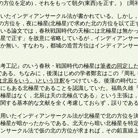
の方位を定め)，それをもって朝夕(東西)を正す。) [周
いたインディアンサークル法が書かれている。しかし，
)の方位を，夜に極星(北極星)で求めた北の方位を以て
ている論文では，春秋戦国時代の天極には北極星は無か
極星で正す」を故意に省略しているが，インディアンサ
しか無い。すなわち，都城の造営方位はインディアンサ
。
考工記』のいう春秋・戦国時代の極星は
筆者の同定し
である。ちなみに，後漢はじめの学者鄭玄はこの『周礼
は北辰をいう。)という注釈
をつけている。後漢の時代に
にもある北極星であることを認識していた。福島久雄『孔子
北極星はなく，北辰は天の北極点である」という主張は
に関する基本的な文献を全く考慮しておらず，誤りであ
用いたインディアンサークル法が北極星で北の方位を決
北極星が暗かったからである。北天から暗い北極星を特
アンサークル法で仮の北の方位が求まれば，その鉛直線