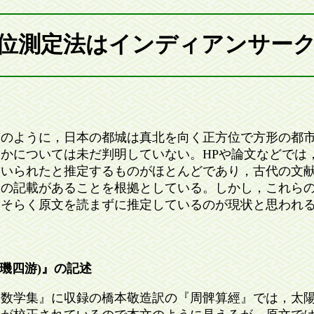
位測定法はインディアンサー
のように，日本の都城は真北を向く正方位で方形の都市
かについては未だ判明していない。HPや論文などでは
用いられたと推定するものがほとんどであり，古代の文
その記載があることを根拠としている。しかし，これら
おそらく原文を読まずに推定しているのが現状と思われ
璿璣四游)』の記述
数学集』に収録の橋本敬造訳の『周髀算經』では，太陽