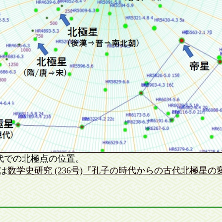
代での北極点の位置。
は
数学史研究 (236号)『孔子の時代からの古代北極星の変遷